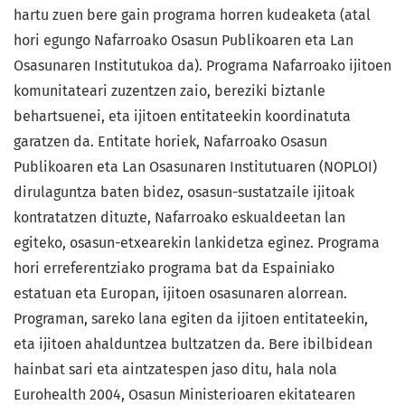
hartu zuen bere gain programa horren kudeaketa (atal
hori egungo Nafarroako Osasun Publikoaren eta Lan
Osasunaren Institutukoa da). Programa Nafarroako ijitoen
komunitateari zuzentzen zaio, bereziki biztanle
behartsuenei, eta ijitoen entitateekin koordinatuta
garatzen da. Entitate horiek, Nafarroako Osasun
Publikoaren eta Lan Osasunaren Institutuaren (NOPLOI)
dirulaguntza baten bidez, osasun-sustatzaile ijitoak
kontratatzen dituzte, Nafarroako eskualdeetan lan
egiteko, osasun-etxearekin lankidetza eginez. Programa
hori erreferentziako programa bat da Espainiako
estatuan eta Europan, ijitoen osasunaren alorrean.
Programan, sareko lana egiten da ijitoen entitateekin,
eta ijitoen ahalduntzea bultzatzen da. Bere ibilbidean
hainbat sari eta aintzatespen jaso ditu, hala nola
Eurohealth 2004, Osasun Ministerioaren ekitatearen