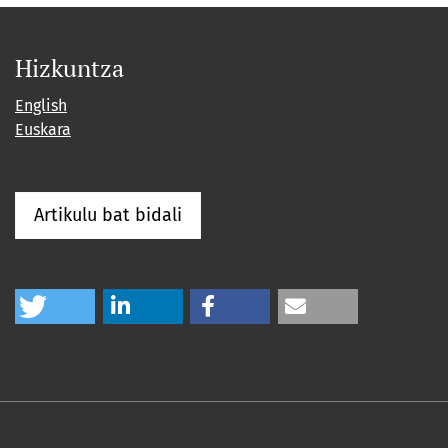
Hizkuntza
English
Euskara
Artikulu bat bidali