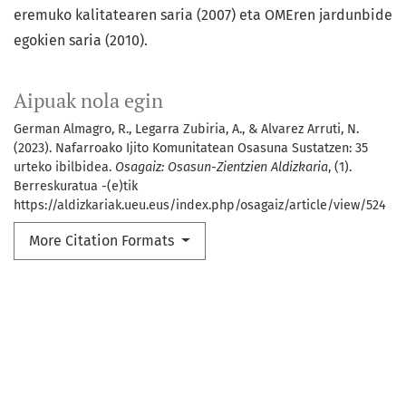
eremuko kalitatearen saria (2007) eta OMEren jardunbide
egokien saria (2010).
Aipuak nola egin
German Almagro, R., Legarra Zubiria, A., & Alvarez Arruti, N.
(2023). Nafarroako Ijito Komunitatean Osasuna Sustatzen: 35
urteko ibilbidea.
Osagaiz: Osasun-Zientzien Aldizkaria
, (1).
Berreskuratua -(e)tik
https://aldizkariak.ueu.eus/index.php/osagaiz/article/view/524
More Citation Formats