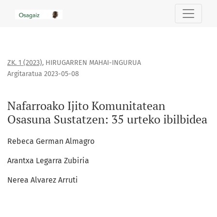
Nafarroako Ijito Komunitatean Osasuna Sustatzen: 35 urteko
ZK. 1 (2023)
,
HIRUGARREN MAHAI-INGURUA
Argitaratua 2023-05-08
Nafarroako Ijito Komunitatean
Osasuna Sustatzen: 35 urteko ibilbidea
Rebeca German Almagro
Arantxa Legarra Zubiria
Nerea Alvarez Arruti