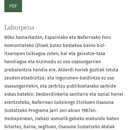
PDF
Laburpena
80ko hamarkadan, Espainiako eta Nafarroako Foru
Komunitateko ijitoek batez bestekoa baino bizi-
itxaropen txikiagoa zuten, bai eta gaixotze-tasa
handiagoa eta bizimodu ez oso osasungarrien
prebalentzia handia ere. Alderdi horiek guztiak lotuta
zeuden etxebizitza- eta ingurumen-baldintza ez oso
osasungarriekin, eta zerbitzu publikoetarako sarbide
eskas batekin. Desberdinkeria sanitario eta sozial horiei
erantzuteko, Nafarroan Gutxiengo Etnikoen Osasuna
Sustatzeko Programa jarri zen abian 1987an.
Hastapenean, irabazi-asmorik gabeko erakunde baten
bitartez, baina, segituan, Osasuna Sustatzeko Atalak