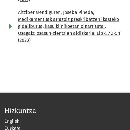
Aitziber Mendiguren, Joseba Pineda,
Medikamentuak arrazoiz preskribatzen ikasteko
gidaliburua, kasu klinikoetan oinarrituta
,
Osagaiz: osasun-zientzien aldizkaria: Libk. 7 Zk. 1
(2023)
Hizkuntza
English
Euskara