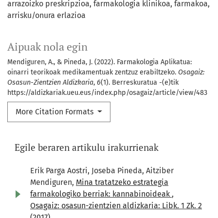
arrazoizko preskripzioa
farmakologia klinikoa
farmakoa
arrisku/onura erlazioa
Aipuak nola egin
Mendiguren, A., & Pineda, J. (2022). Farmakologia Aplikatua:
oinarri teorikoak medikamentuak zentzuz erabiltzeko.
Osagaiz:
Osasun-Zientzien Aldizkaria
,
6
(1). Berreskuratua -(e)tik
https://aldizkariak.ueu.eus/index.php/osagaiz/article/view/483
More Citation Formats
Egile beraren artikulu irakurrienak
Erik Parga Aostri, Joseba Pineda, Aitziber
Mendiguren,
Mina tratatzeko estrategia
farmakologiko berriak: kannabinoideak
,
Osagaiz: osasun-zientzien aldizkaria: Libk. 1 Zk. 2
(2017)