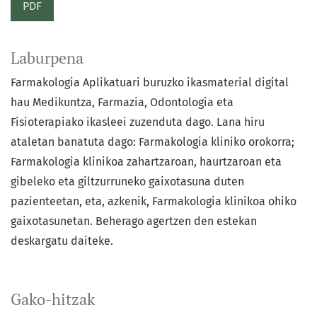
PDF
Laburpena
Farmakologia Aplikatuari buruzko ikasmaterial digital
hau Medikuntza, Farmazia, Odontologia eta
Fisioterapiako ikasleei zuzenduta dago. Lana hiru
ataletan banatuta dago: Farmakologia kliniko orokorra;
Farmakologia klinikoa zahartzaroan, haurtzaroan eta
gibeleko eta giltzurruneko gaixotasuna duten
pazienteetan, eta, azkenik, Farmakologia klinikoa ohiko
gaixotasunetan. Beherago agertzen den estekan
deskargatu daiteke.
Gako-hitzak