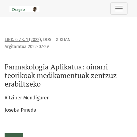
Farmakologia Aplikatua: oinarri teorikoak medikamentuak z
LIBK. 6 ZK. 1 (2022)
,
DOSI TXIKITAN
Argitaratua 2022-07-29
Farmakologia Aplikatua: oinarri
teorikoak medikamentuak zentzuz
erabiltzeko
Aitziber Mendiguren
Joseba Pineda