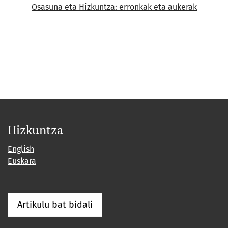
Osasuna eta Hizkuntza: erronkak eta aukerak
Hizkuntza
English
Euskara
Artikulu bat bidali