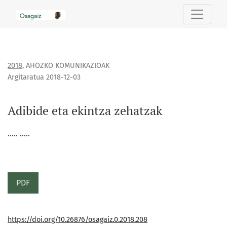
Adibide eta ekintza zehatzak
2018
,
AHOZKO KOMUNIKAZIOAK
Argitaratua 2018-12-03
Adibide eta ekintza zehatzak
..... .....
PDF
https://doi.org/10.26876/osagaiz.0.2018.208