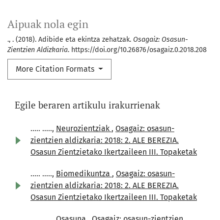
Aipuak nola egin
., . (2018). Adibide eta ekintza zehatzak.
Osagaiz: Osasun-
Zientzien Aldizkaria
. https://doi.org/10.26876/osagaiz.0.2018.208
More Citation Formats
Egile beraren artikulu irakurrienak
..... .....,
Neurozientziak
,
Osagaiz: osasun-
zientzien aldizkaria: 2018: 2. ALE BEREZIA.
Osasun Zientzietako Ikertzaileen III. Topaketak
..... .....,
Biomedikuntza
,
Osagaiz: osasun-
zientzien aldizkaria: 2018: 2. ALE BEREZIA.
Osasun Zientzietako Ikertzaileen III. Topaketak
..... .....,
Osasuna
,
Osagaiz: osasun-zientzien