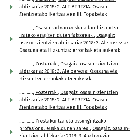
aldizkaria: 2018: 2. ALE BEREZIA. Osasun
Zientzietako Ikertzaileen III. Topaketak
..... .....,
Osasun-arloan euskara lan-hizkuntza
izateko eragiten duten faktoreak
,
Osagaiz:
osasun-zientzien aldizkaria: 2018: 3. Ale berezia:
Osasuna eta Hizkuntza: erronkak eta aukerak
..... .....,
Posterrak
,
Osagaiz: osasun-zientzien
aldizkaria: 2018: 3. Ale berezia: Osasuna eta
Hizkuntza: erronkak eta aukerak
..... .....,
Posterrak
,
Osagaiz: osasun-zientzien
aldizkaria: 2018: 2. ALE BEREZIA. Osasun
Zientzietako Ikertzaileen III. Topaketak
..... .....,
Prestakuntza eta ossungintzako
profesional euskaldunen sarea
,
Osagaiz: osasun-
zientzien aldizkaria: 2018: 3. Ale berezia: