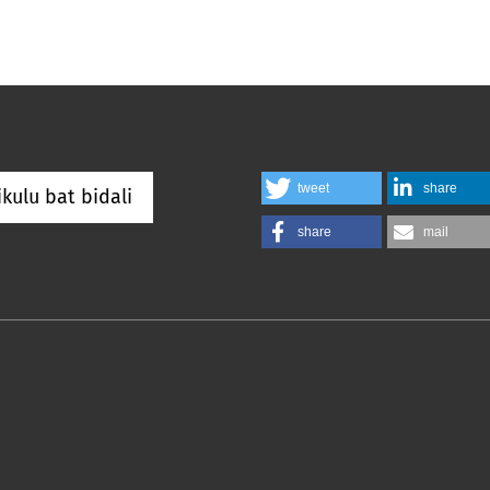
tweet
share
ikulu bat bidali
share
mail