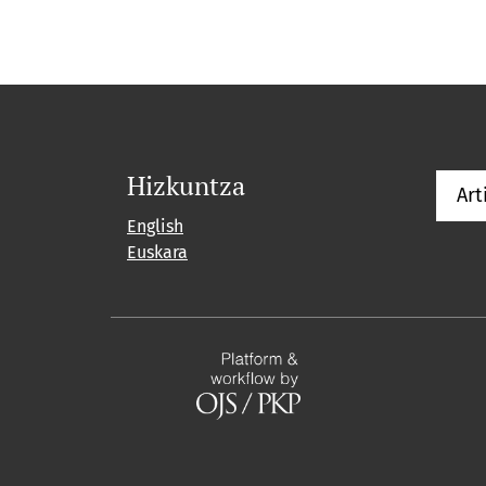
Hizkuntza
Art
English
Euskara