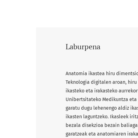
Laburpena
Anatomia ikastea hiru dimentsi
Teknologia digitalen aroan, hir
ikasteko eta irakasteko aurreko
Unibertsitateko Medikuntza eta E
garatu dugu lehenengo aldiz ika
ikasten laguntzeko. Ikasleek iri
bezala disekzioa bezain baliagarr
garatzeak eta anatomiaren iraka