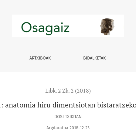
ratzeko aplikazioa
ARTXIBOAK
BIDALKETAK
Libk. 2 Zk. 2 (2018)
 anatomia hiru dimentsiotan bistaratzeko
DOSI TXIKITAN
Argitaratua 2018-12-23