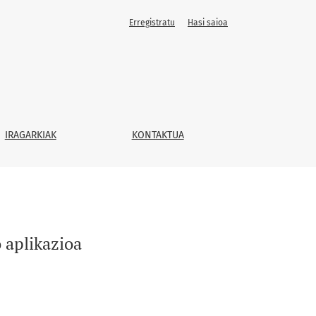
Erregistratu
Hasi saioa
IRAGARKIAK
KONTAKTUA
 aplikazioa