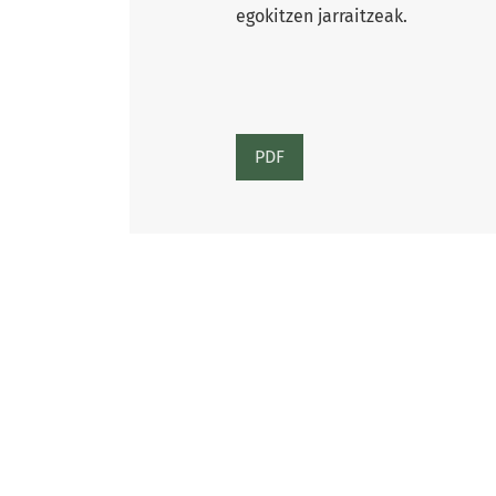
egokitzen jarraitzeak.
PDF