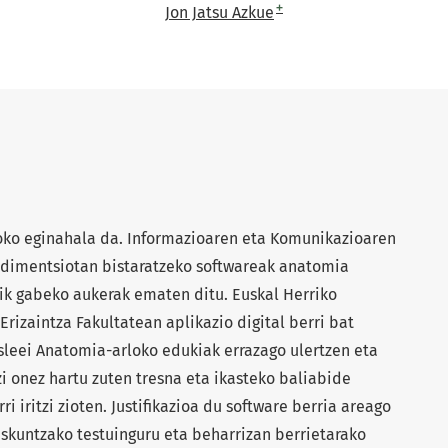
+
Jon Jatsu Azkue
oko eginahala da. Informazioaren eta Komunikazioaren
u dimentsiotan bistaratzeko softwareak anatomia
rik gabeko aukerak ematen ditu. Euskal Herriko
rizaintza Fakultatean aplikazio digital berri bat
sleei Anatomia-arloko edukiak errazago ulertzen eta
tzi onez hartu zuten tresna eta ikasteko baliabide
i iritzi zioten. Justifikazioa du software berria areago
skuntzako testuinguru eta beharrizan berrietarako