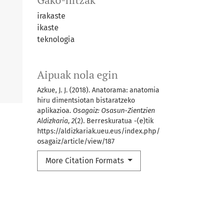
irakaste
ikaste
teknologia
Aipuak nola egin
Azkue, J. J. (2018). Anatorama: anatomia
hiru dimentsiotan bistaratzeko
aplikazioa.
Osagaiz: Osasun-Zientzien
Aldizkaria
,
2
(2). Berreskuratua -(e)tik
https://aldizkariak.ueu.eus/index.php/
osagaiz/article/view/187
More Citation Formats