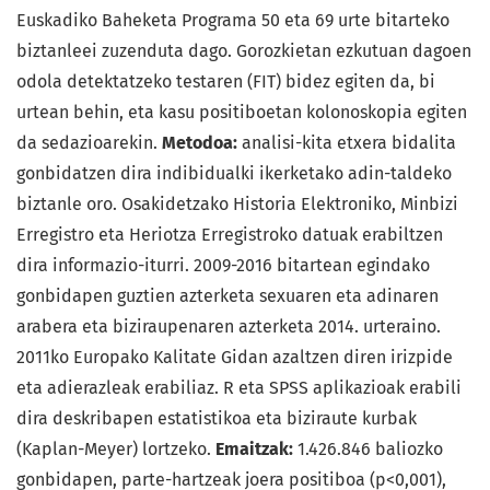
Euskadiko Baheketa Programa 50 eta 69 urte bitarteko
biztanleei zuzenduta dago. Gorozkietan ezkutuan dagoen
odola detektatzeko testaren (FIT) bidez egiten da, bi
urtean behin, eta kasu positiboetan kolonoskopia egiten
da sedazioarekin.
Metodoa:
analisi-kita etxera bidalita
gonbidatzen dira indibidualki ikerketako adin-taldeko
biztanle oro. Osakidetzako Historia Elektroniko, Minbizi
Erregistro eta Heriotza Erregistroko datuak erabiltzen
dira informazio-iturri. 2009-2016 bitartean egindako
gonbidapen guztien azterketa sexuaren eta adinaren
arabera eta biziraupenaren azterketa 2014. urteraino.
2011ko Europako Kalitate Gidan azaltzen diren irizpide
eta adierazleak erabiliaz. R eta SPSS aplikazioak erabili
dira deskribapen estatistikoa eta biziraute kurbak
(Kaplan-Meyer) lortzeko.
Emaitzak:
1.426.846 baliozko
gonbidapen, parte-hartzeak joera positiboa (p<0,001),