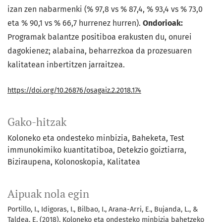
izan zen nabarmenki (% 97,8 vs % 87,4, % 93,4 vs % 73,0
eta % 90,1 vs % 66,7 hurrenez hurren).
Ondorioak:
Programak balantze positiboa erakusten du, onurei
dagokienez; alabaina, beharrezkoa da prozesuaren
kalitatean inbertitzen jarraitzea.
https://doi.org/10.26876/osagaiz.2.2018.174
Gako-hitzak
Koloneko eta ondesteko minbizia
Baheketa
Test
immunokimiko kuantitatiboa
Detekzio goiztiarra
Biziraupena
Kolonoskopia
Kalitatea
Aipuak nola egin
Portillo, I., Idigoras, I., Bilbao, I., Arana-Arri, E., Bujanda, L., &
Taldea, E. (2018). Koloneko eta ondesteko minbizia bahetzeko