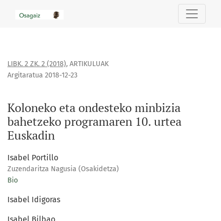
Koloneko eta ondesteko minbizia bahetzeko programaren 10
LIBK. 2 ZK. 2 (2018)
,
ARTIKULUAK
Argitaratua 2018-12-23
Koloneko eta ondesteko minbizia
bahetzeko programaren 10. urtea
Euskadin
Isabel Portillo
Zuzendaritza Nagusia (Osakidetza)
Bio
Isabel Idigoras
Isabel Bilbao