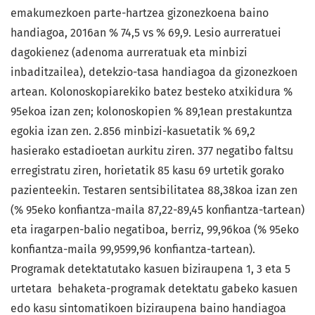
emakumezkoen parte-hartzea gizonezkoena baino
handiagoa, 2016an % 74,5 vs % 69,9. Lesio aurreratuei
dagokienez (adenoma aurreratuak eta minbizi
inbaditzailea), detekzio-tasa handiagoa da gizonezkoen
artean. Kolonoskopiarekiko batez besteko atxikidura %
95ekoa izan zen; kolonoskopien % 89,1ean prestakuntza
egokia izan zen. 2.856 minbizi-kasuetatik % 69,2
hasierako estadioetan aurkitu ziren. 377 negatibo faltsu
erregistratu ziren, horietatik 85 kasu 69 urtetik gorako
pazienteekin. Testaren sentsibilitatea 88,38koa izan zen
(% 95eko konfiantza-maila 87,22-89,45 konfiantza-tartean)
eta iragarpen-balio negatiboa, berriz, 99,96koa (% 95eko
konfiantza-maila 99,9599,96 konfiantza-tartean).
Programak detektatutako kasuen biziraupena 1, 3 eta 5
urtetara behaketa-programak detektatu gabeko kasuen
edo kasu sintomatikoen biziraupena baino handiagoa