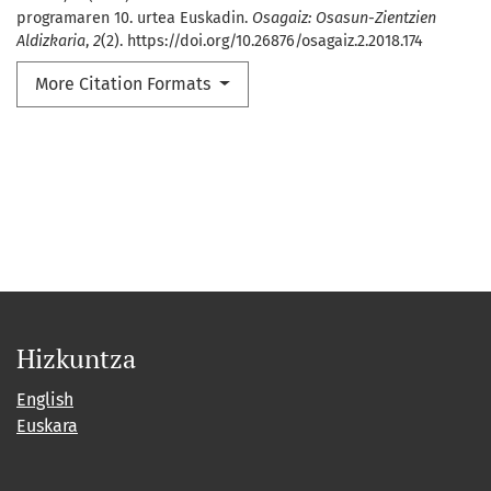
programaren 10. urtea Euskadin.
Osagaiz: Osasun-Zientzien
Aldizkaria
,
2
(2). https://doi.org/10.26876/osagaiz.2.2018.174
More Citation Formats
Hizkuntza
English
Euskara