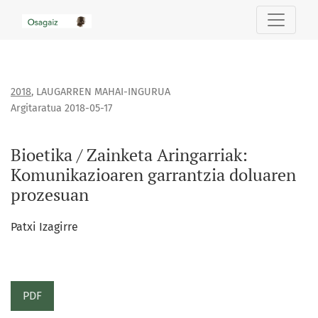
Bioetika / Zainketa Aringarriak: Komunikazioaren garrantz
2018
,
LAUGARREN MAHAI-INGURUA
Argitaratua 2018-05-17
Bioetika / Zainketa Aringarriak:
Komunikazioaren garrantzia doluaren
prozesuan
Patxi Izagirre
PDF