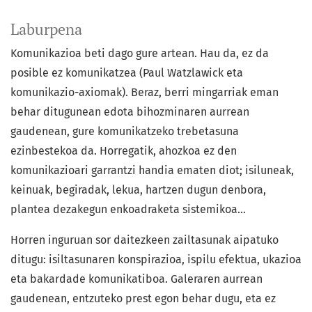
Laburpena
Komunikazioa beti dago gure artean. Hau da, ez da
posible ez komunikatzea (Paul Watzlawick eta
komunikazio-axiomak). Beraz, berri mingarriak eman
behar ditugunean edota bihozminaren aurrean
gaudenean, gure komunikatzeko trebetasuna
ezinbestekoa da. Horregatik, ahozkoa ez den
komunikazioari garrantzi handia ematen diot; isiluneak,
keinuak, begiradak, lekua, hartzen dugun denbora,
plantea dezakegun enkoadraketa sistemikoa…
Horren inguruan sor daitezkeen zailtasunak aipatuko
ditugu: isiltasunaren konspirazioa, ispilu efektua, ukazioa
eta bakardade komunikatiboa. Galeraren aurrean
gaudenean, entzuteko prest egon behar dugu, eta ez