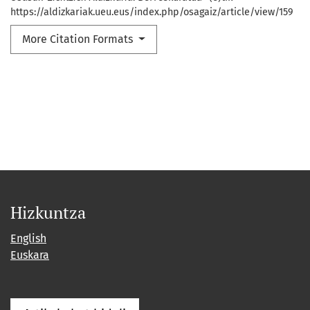
https://aldizkariak.ueu.eus/index.php/osagaiz/article/view/159
More Citation Formats
Hizkuntza
English
Euskara