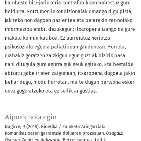
hainbeste hitz-jariokeria kontrafobikoan babestuz gure
beldurra. Entzumen inkondizionalak emango digu pista,
jakiteko non dagoen pazientea eta berarekin zer-nolako
informazioa erabil dezakegun; itxaropena izango da gure
makulu komunikatiboa. Ez aurreratuz heriotza
psikosoziala egoera paliatiboan gaudenean. Horrela,
erabakiz geratzen zaizkigun egun guztiak bizirik pasa
nahi ditugula gure agurra guk geuk egiteko. Eta bestalde,
abisatu gabe iristen zaigunean, itxaropena dagoela jakin
behar dugu, modu horretan, maite dugun pertsona esker
onez gogoratzeko eta ez soilik angustiaz.
Aipuak nola egin
Izagirre, P. (2018). Bioetika / Zainketa Aringarriak:
Komunikazioaren garrantzia doluaren prozesuan.
Osagaiz:
Osasun-Zientzien Aldizkaria
. Berreskuratua -(e)tik