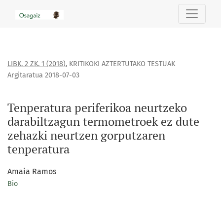
Tenperatura periferikoa neurtzeko darabiltzagun termometr
LIBK. 2 ZK. 1 (2018)
,
KRITIKOKI AZTERTUTAKO TESTUAK
Argitaratua 2018-07-03
Tenperatura periferikoa neurtzeko
darabiltzagun termometroek ez dute
zehazki neurtzen gorputzaren
tenperatura
Amaia Ramos
Bio