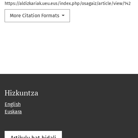
https://aldizkariak.ueu.eus/index.php/osagaiz/article/view/142
More Citation Formats
Hizkuntza
English
Euskara