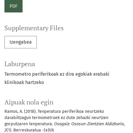
PDF
Supplementary Files
Izengabea
Laburpena
Termometro periferikoak ez dira egokiak erabaki
klinikoak hartzeko
Aipuak nola egin
Ramos, A. (2018). Tenperatura periferikoa neurtzeko
darabiltzagun termometroek ez dute zehazki neurtzen
gorputzaren tenperatura.
Osagaiz: Osasun-Zientzien Aldizkaria
,
2
(1). Berreskuratua -(e)tik