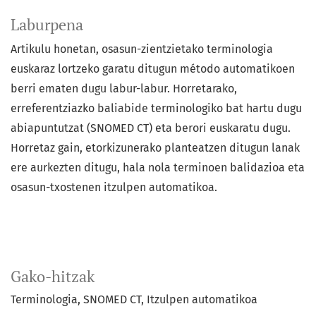
Laburpena
Artikulu honetan, osasun-zientzietako terminologia
euskaraz lortzeko garatu ditugun método automatikoen
berri ematen dugu labur-labur. Horretarako,
erreferentziazko baliabide terminologiko bat hartu dugu
abiapuntutzat (SNOMED CT) eta berori euskaratu dugu.
Horretaz gain, etorkizunerako planteatzen ditugun lanak
ere aurkezten ditugu, hala nola terminoen balidazioa eta
osasun-txostenen itzulpen automatikoa.
Gako-hitzak
Terminologia
SNOMED CT
Itzulpen automatikoa