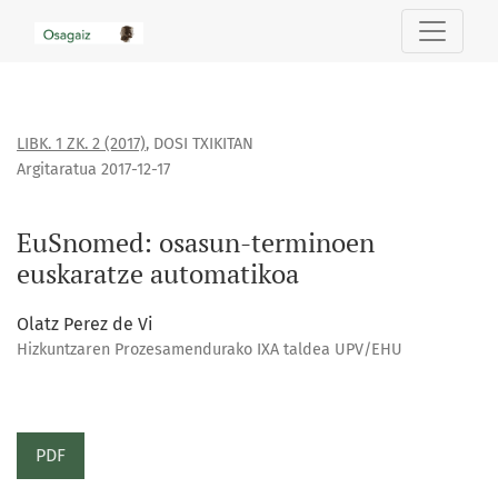
EuSnomed: osasun-terminoen euskaratze automatikoa
LIBK. 1 ZK. 2 (2017)
,
DOSI TXIKITAN
Argitaratua 2017-12-17
EuSnomed: osasun-terminoen
euskaratze automatikoa
Olatz Perez de Vi
Hizkuntzaren Prozesamendurako IXA taldea UPV/EHU
PDF