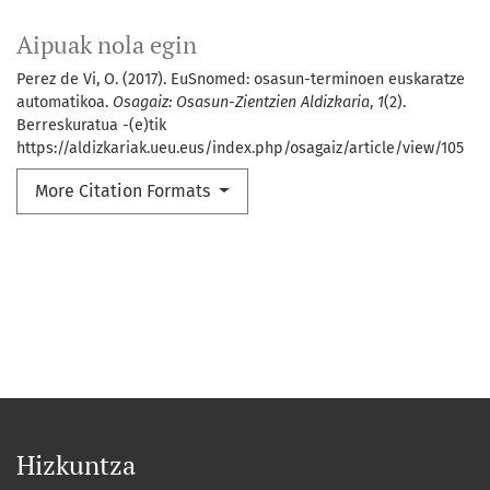
Aipuak nola egin
Perez de Vi, O. (2017). EuSnomed: osasun-terminoen euskaratze
automatikoa.
Osagaiz: Osasun-Zientzien Aldizkaria
,
1
(2).
Berreskuratua -(e)tik
https://aldizkariak.ueu.eus/index.php/osagaiz/article/view/105
More Citation Formats
Hizkuntza