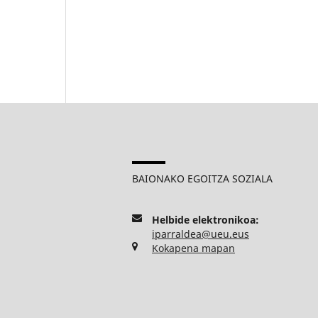
BAIONAKO EGOITZA SOZIALA
Helbide elektronikoa:
iparraldea@ueu.eus
Kokapena mapan