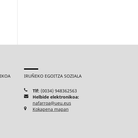
MIKOA
IRUÑEKO EGOITZA SOZIALA
Tlf:
(0034) 948362563
Helbide elektronikoa:
nafarroa@ueu.eus
Kokapena mapan