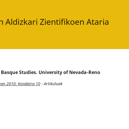
 Aldizkari Zientifikoen Ataria
Basque Studies. University of Nevada-Reno
rean 2010: Kondaira 10
- Artikuluak