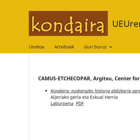
UEUren
Unekoa
Artxiboak
Guri buruz
CAMUS-ETCHECOPAR, Argitxu, Center for 
Kondaira: euskarazko historia aldizkaria sa
Aljeriako gerla eta Eskual Herria
Laburpena
PDF