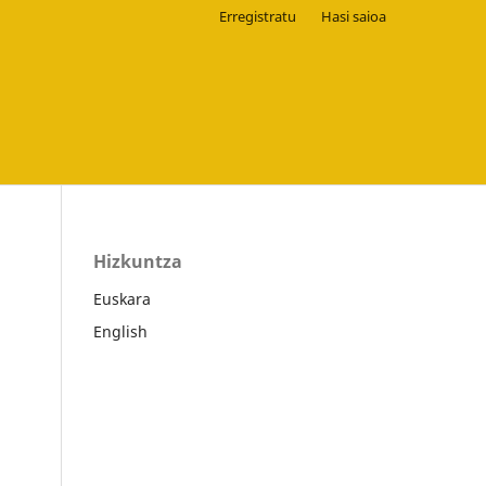
Erregistratu
Hasi saioa
Hizkuntza
Euskara
English