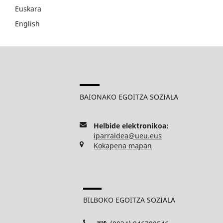
Euskara
English
BAIONAKO EGOITZA SOZIALA
Helbide elektronikoa:
iparraldea@ueu.eus
Kokapena mapan
BILBOKO EGOITZA SOZIALA