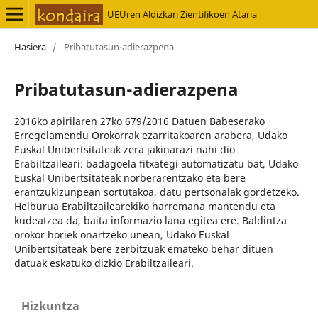
UEUren Aldizkari Zientifikoen Ataria
Hasiera
/
Pribatutasun-adierazpena
Pribatutasun-adierazpena
2016ko apirilaren 27ko 679/2016 Datuen Babeserako
Erregelamendu Orokorrak ezarritakoaren arabera, Udako
Euskal Unibertsitateak zera jakinarazi nahi dio
Erabiltzaileari: badagoela fitxategi automatizatu bat, Udako
Euskal Unibertsitateak norberarentzako eta bere
erantzukizunpean sortutakoa, datu pertsonalak gordetzeko.
Helburua Erabiltzailearekiko harremana mantendu eta
kudeatzea da, baita informazio lana egitea ere. Baldintza
orokor horiek onartzeko unean, Udako Euskal
Unibertsitateak bere zerbitzuak emateko behar dituen
datuak eskatuko dizkio Erabiltzaileari.
Hizkuntza