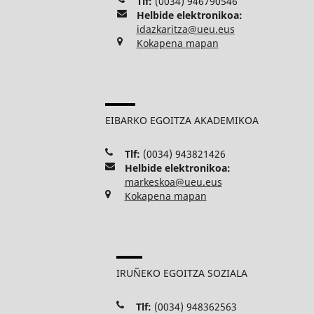
Tlf:
(0034) 946790546
Helbide elektronikoa:
idazkaritza@ueu.eus
Kokapena mapan
EIBARKO EGOITZA AKADEMIKOA
Tlf:
(0034) 943821426
Helbide elektronikoa:
markeskoa@ueu.eus
Kokapena mapan
IRUÑEKO EGOITZA SOZIALA
Tlf:
(0034) 948362563