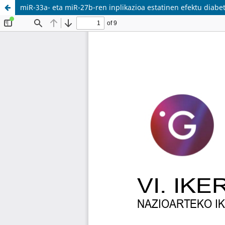
miR-33a- eta miR-27b-ren inplikazioa estatinen efektu diab