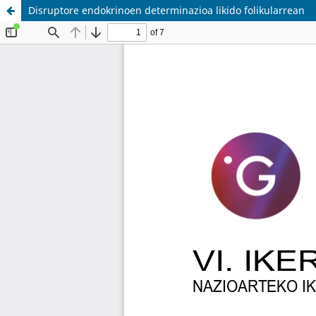
Disruptore endokrinoen determinazioa likido folikularrean