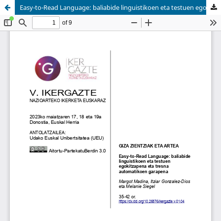
Easy-to-Read Language: baliabide linguistikoen eta testuen egokitzapena eta tresna automatikoen garapena