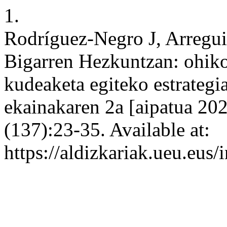
1.
Rodríguez-Negro J, Arregui
Bigarren Hezkuntzan: ohiko
kudeaketa egiteko estrategia
ekainakaren 2a [aipatua 20
(137):23-35. Available at:
https://aldizkariak.ueu.eus