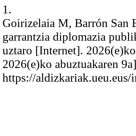
1.
Goirizelaia M, Barrón San 
garrantzia diplomazia publi
uztaro [Internet]. 2026(e)k
2026(e)ko abuztuakaren 9a];
https://aldizkariak.ueu.eus