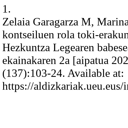
1.
Zelaia Garagarza M, Marin
kontseiluen rola toki-erak
Hezkuntza Legearen babesea
ekainakaren 2a [aipatua 20
(137):103-24. Available at:
https://aldizkariak.ueu.eus