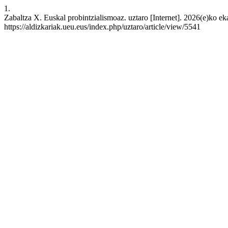
1.
Zabaltza X. Euskal probintzialismoaz. uztaro [Internet]. 2026(e)ko e
https://aldizkariak.ueu.eus/index.php/uztaro/article/view/5541