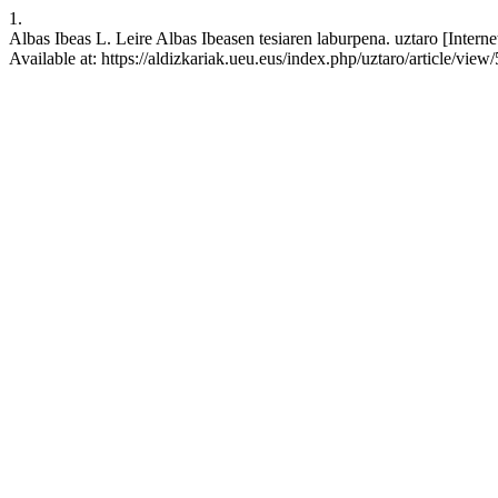
1.
Albas Ibeas L. Leire Albas Ibeasen tesiaren laburpena. uztaro [Inter
Available at: https://aldizkariak.ueu.eus/index.php/uztaro/article/view