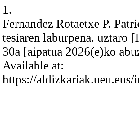
1.
Fernandez Rotaetxe P. Patr
tesiaren laburpena. uztaro 
30a [aipatua 2026(e)ko abu
Available at:
https://aldizkariak.ueu.eus