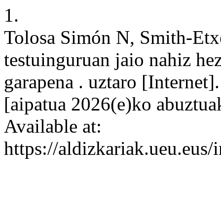
1.
Tolosa Simón N, Smith-Etx
testuinguruan jaio nahiz he
garapena . uztaro [Internet]
[aipatua 2026(e)ko abuztua
Available at:
https://aldizkariak.ueu.eus