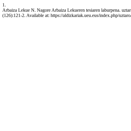
1.
Arbaiza Lekue N. Nagore Arbaiza Lekueren tesiaren laburpena. uztaro 
(126):121-2. Available at: https://aldizkariak.ueu.eus/index.php/uztaro