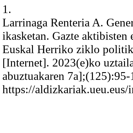
1.
Larrinaga Renteria A. Gener
ikasketan. Gazte aktibisten
Euskal Herriko ziklo politi
[Internet]. 2023(e)ko uztai
abuztuakaren 7a];(125):95-1
https://aldizkariak.ueu.eus