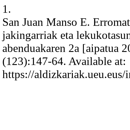
1.
San Juan Manso E. Erromat
jakingarriak eta lekukotasun
abenduakaren 2a [aipatua 2
(123):147-64. Available at:
https://aldizkariak.ueu.eus