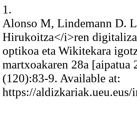
1.
Alonso M, Lindemann D. L
Hirukoitza</i>ren digitaliz
optikoa eta Wikitekara igotz
martxoakaren 28a [aipatua 
(120):83-9. Available at:
https://aldizkariak.ueu.eus