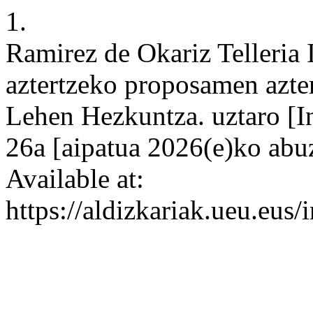
1.
Ramirez de Okariz Telleria 
aztertzeko proposamen azte
Lehen Hezkuntza. uztaro [I
26a [aipatua 2026(e)ko abu
Available at:
https://aldizkariak.ueu.eus