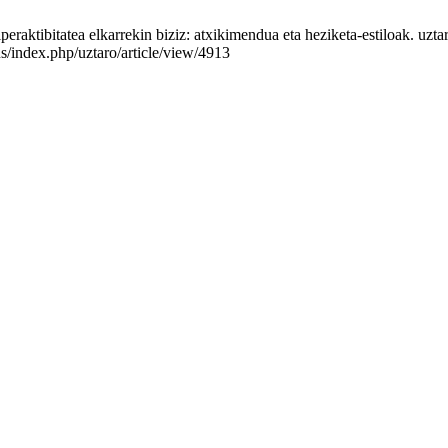
raktibitatea elkarrekin biziz: atxikimendua eta heziketa-estiloak. uzta
us/index.php/uztaro/article/view/4913