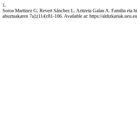
1.
Soroa Martinez G, Revert Sánchez L, Aritzeta Galan A. Familia eta hipe
abuztuakaren 7a];(114):81-106. Available at: https://aldizkariak.ueu.e