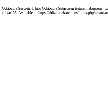
1.
Odriozola Sustaeta I. Igor Odriozola Sutaetaren tesiaren laburpena. u
(114):135. Available at: https://aldizkariak.ueu.eus/index.php/uztaro/a