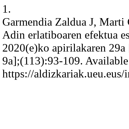
1.
Garmendia Zaldua J, Marti C
Adin erlatiboaren efektua es
2020(e)ko apirilakaren 29a
9a];(113):93-109. Available 
https://aldizkariak.ueu.eus