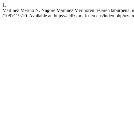
1.
Martinez Merino N. Nagore Martinez Merinoren tesiaren laburpena. uz
(108):119-20. Available at: https://aldizkariak.ueu.eus/index.php/uzta