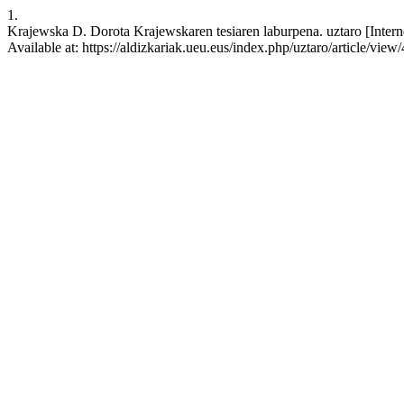
1.
Krajewska D. Dorota Krajewskaren tesiaren laburpena. uztaro [Intern
Available at: https://aldizkariak.ueu.eus/index.php/uztaro/article/view