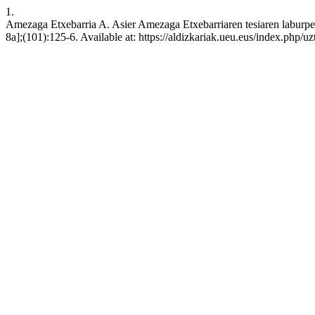
1.
Amezaga Etxebarria A. Asier Amezaga Etxebarriaren tesiaren laburpen
8a];(101):125-6. Available at: https://aldizkariak.ueu.eus/index.php/uz