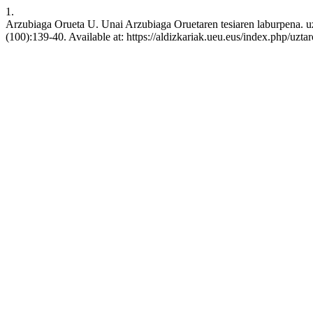
1.
Arzubiaga Orueta U. Unai Arzubiaga Oruetaren tesiaren laburpena. uz
(100):139-40. Available at: https://aldizkariak.ueu.eus/index.php/uzta