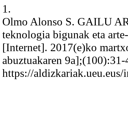
1.
Olmo Alonso S. GAILU AR
teknologia bigunak eta arte
[Internet]. 2017(e)ko mart
abuztuakaren 9a];(100):31-4
https://aldizkariak.ueu.eus