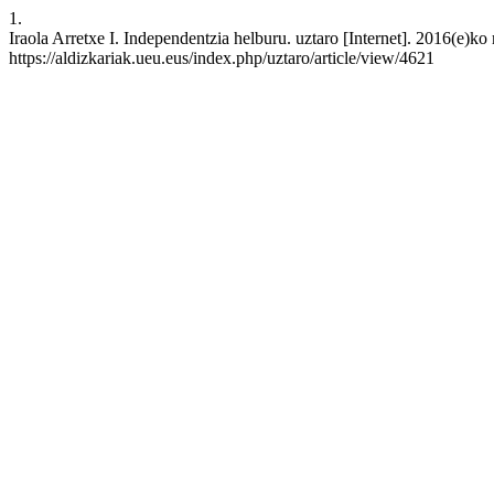
1.
Iraola Arretxe I. Independentzia helburu. uztaro [Internet]. 2016(e)k
https://aldizkariak.ueu.eus/index.php/uztaro/article/view/4621