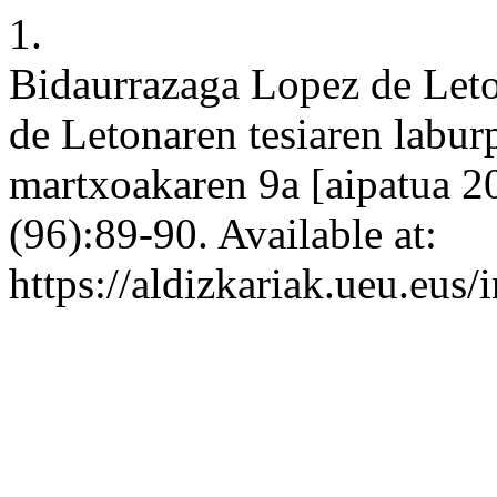
1.
Bidaurrazaga Lopez de Leto
de Letonaren tesiaren labur
martxoakaren 9a [aipatua 2
(96):89-90. Available at:
https://aldizkariak.ueu.eus