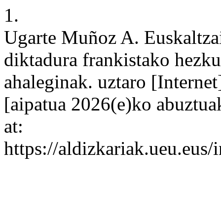
1.
Ugarte Muñoz A. Euskaltza
diktadura frankistako hezku
ahaleginak. uztaro [Interne
[aipatua 2026(e)ko abuztuak
at:
https://aldizkariak.ueu.eus