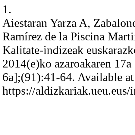
1.
Aiestaran Yarza A, Zabalon
Ramírez de la Piscina Mart
Kalitate-indizeak euskarazko
2014(e)ko azaroakaren 17a 
6a];(91):41-64. Available at
https://aldizkariak.ueu.eus