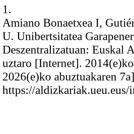
1.
Amiano Bonaetxea I, Gutiér
U. Unibertsitatea Garapene
Deszentralizatuan: Euskal 
uztaro [Internet]. 2014(e)k
2026(e)ko abuztuakaren 7a];
https://aldizkariak.ueu.eus