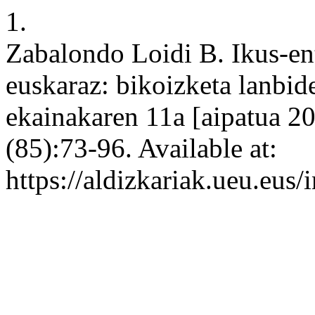
1.
Zabalondo Loidi B. Ikus-en
euskaraz: bikoizketa lanbide
ekainakaren 11a [aipatua 2
(85):73-96. Available at:
https://aldizkariak.ueu.eus