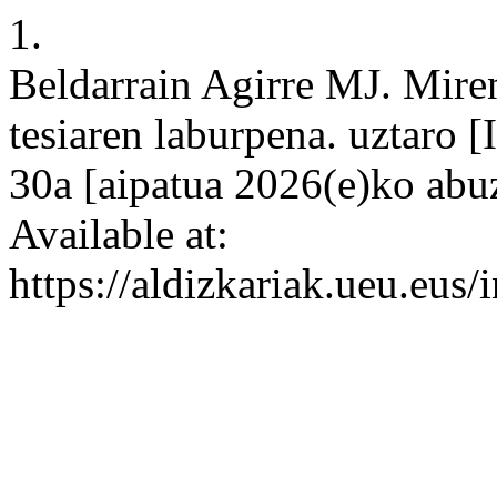
1.
Beldarrain Agirre MJ. Mire
tesiaren laburpena. uztaro [
30a [aipatua 2026(e)ko abu
Available at:
https://aldizkariak.ueu.eus