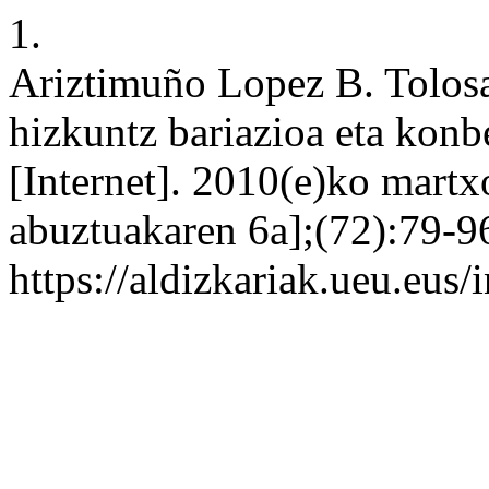
1.
Ariztimuño Lopez B. Tolosa
hizkuntz bariazioa eta konb
[Internet]. 2010(e)ko mart
abuztuakaren 6a];(72):79-96
https://aldizkariak.ueu.eus