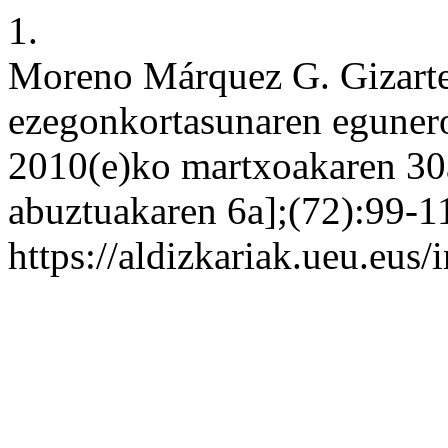
1.
Moreno Márquez G. Gizarte-
ezegonkortasunaren egunerok
2010(e)ko martxoakaren 30
abuztuakaren 6a];(72):99-11
https://aldizkariak.ueu.eus