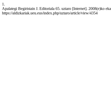
1.
Apalategi Begiristain J. Editoriala 65. uztaro [Internet]. 2008(e)ko e
https://aldizkariak.ueu.eus/index.php/uztaro/article/view/4354