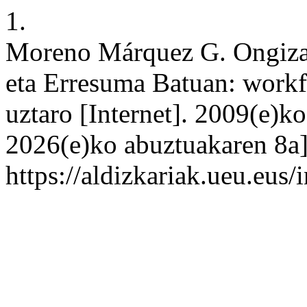
1.
Moreno Márquez G. Ongizat
eta Erresuma Batuan: workfa
uztaro [Internet]. 2009(e)k
2026(e)ko abuztuakaren 8a];
https://aldizkariak.ueu.eus