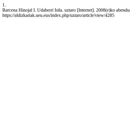
1.
Barcena Hinojal I. Udaberri Isila. uztaro [Internet]. 2008(e)ko abend
https://aldizkariak.ueu.eus/index.php/uztaro/article/view/4285