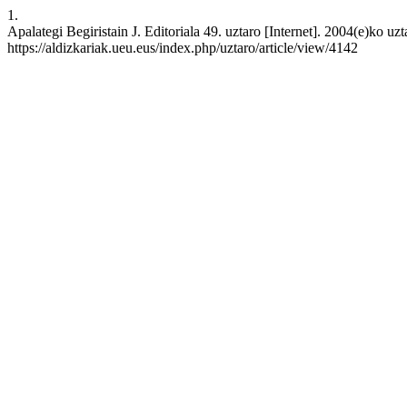
1.
Apalategi Begiristain J. Editoriala 49. uztaro [Internet]. 2004(e)ko uz
https://aldizkariak.ueu.eus/index.php/uztaro/article/view/4142