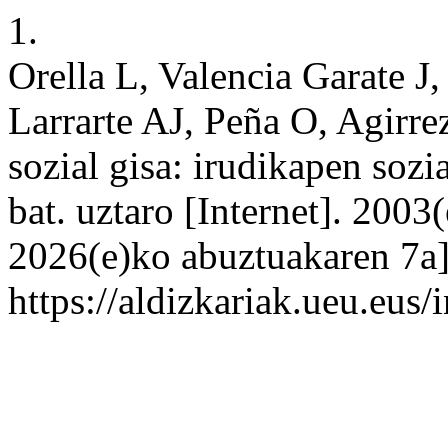
1.
Orella L, Valencia Garate J,
Larrarte AJ, Peña O, Agirr
sozial gisa: irudikapen soz
bat. uztaro [Internet]. 2003
2026(e)ko abuztuakaren 7a];
https://aldizkariak.ueu.eus