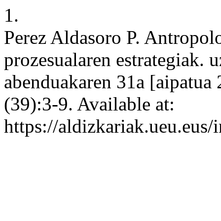
1.
Perez Aldasoro P. Antropolo
prozesualaren estrategiak. u
abenduakaren 31a [aipatua 
(39):3-9. Available at:
https://aldizkariak.ueu.eus