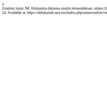
1.
Zendoia Sainz JM. Hizkuntza-faktorea analisi ekonomikoan. uztaro [I
24. Available at: https://aldizkariak.ueu.eus/index.php/uztaro/article/