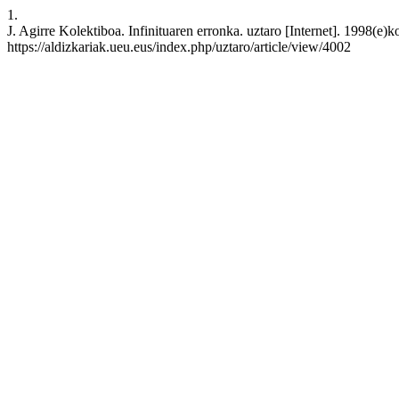
1.
J. Agirre Kolektiboa. Infinituaren erronka. uztaro [Internet]. 1998(e)
https://aldizkariak.ueu.eus/index.php/uztaro/article/view/4002